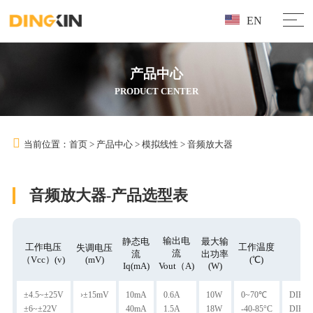
EN
产品中心
PRODUCT CENTER
当前位置：
首页
>
产品中心
>
模拟线性
>
音频放大器
音频放大器-产品选型表
输出电
静态电
最大输
工作电压
工作温度
失调电压
流
流
出功率
（Vcc）(v)
(mV)
(℃)
Iq(mA)
Vout（A)
(W)
±4.5~±25V
›±15mV
10mA
0.6A
10W
0~70℃
DIP-1
±6~±22V
40mA
1.5A
18W
-40-85°C
DIP-8