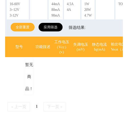
16-60V
44mA
4.5A
1W
TO-22
3~12V
80mA
4A
20W
3-12V
90mA
4.7W
8~18V
50W
全部重置
应用筛选
筛选结果:
工作电压
输出电流
失调电压
静态电流
型号
功能描述
（Vcc）
(mV)
Iq(mA)
Vout（A)
(v)
暂无
商
品！
1
« 上一页
下一页 »