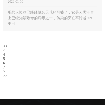
2026-01-10
醒，会带来什么影响？
现代人险些已经经健忘天花的可骇了，它是人类汗青
上已经知最致命的病毒之一，传染的灭亡率跨越30%，
更可
<<
<
4
5
6
7
>
>>