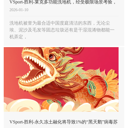
VSport-胜利-莱克多功能洗地机，经受极限场景考验，
2026-01-10
彰显全屋清洁能力
洗地机被誉为最合适中国度庭清洁的东西，无论尘
埃、泥沙及毛发等固态垃圾还有是干湿混淆物都能一
机弄定，
VSport-胜利-永久冻土融化将导致1%的“黑天鹅”病毒苏