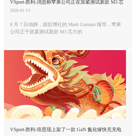
VSport-胜利-消息称苹果公司正在加紧测试新款 M3 芯
2026-01-13
片的 Mac 电脑 预计将在 10 月份发布
8 月 7 日动静，据彭博社的 Mark Gurman 报导，苹果
公司正于抓紧测试新款 M3 芯片的
VSport-胜利-倍思现上架了一款 GaN 氮化镓快充充电