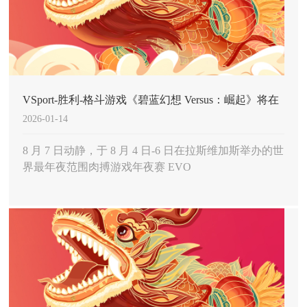
VSport-胜利-格斗游戏《碧蓝幻想 Versus：崛起》将在
2026-01-14
今年年底发售 并登陆 PS5、PS4 和 Steam 平台
8 月 7 日动静，于 8 月 4 日-6 日在拉斯维加斯举办的世
界最年夜范围肉搏游戏年夜赛 EVO