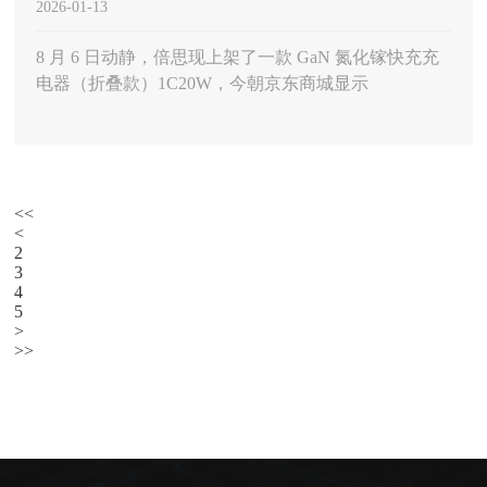
2026-01-13
器（折叠款）1C20W 京东商城显示为 69 元
8 月 6 日动静，倍思现上架了一款 GaN 氮化镓快充充
电器（折叠款）1C20W，今朝京东商城显示
<<
<
2
3
4
5
>
>>