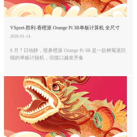
VSport-胜利-香橙派 Orange Pi 3B单板计算机 全尺寸
2026-01-14
HDMI 接口和一个 M.2 存储插槽 售价 35 美元起
8 月 7 日动静，喷鼻橙派 Orange Pi 3B 是一款树莓派巨
细的单板计较机，但接口越发齐备